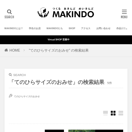
MAKINDOとは？
学生のお店
MAKINDOたち
SHOP
アクセス
お問い合わせ
作品分類
Virtual SHOP 営業中
HOME
"てのひらサイズのおみせ" の検索結果
SEARCH
「てのひらサイズのおみせ」の検索結果
5件
てのひらサイズのおみせ