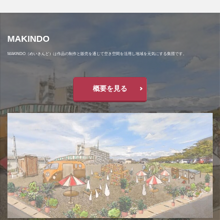
MAKINDO
MAKINDO（めいきんど）は作品の制作と販売を通じて空き空間を活用し地域を元気にする集団です。
概要を見る