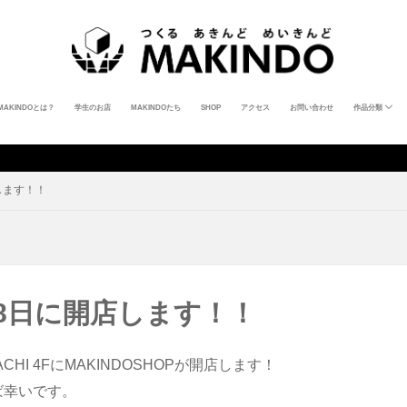
MAKINDOとは？
学生のお店
MAKINDOたち
SHOP
アクセス
お問い合わせ
作品分類
ポストカード
ステッカー
ZINE
キーホルダー
バッジ
アクセサリー
キャンドル
写真
食器
トートバッグ
Tシャツ
パーカー
筆記具
絵画
置物
教材
タロット
カードゲーム
店します！！
8月8日に開店します！！
ACHI 4FにMAKINDOSHOPが開店します！
ば幸いです。