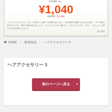
販売価格
（税込）
¥1,040
在庫状態 :
売り切れ
このヘアアクセサリーになった硝子には様々な背景があります。吹き硝子の過程で生まれた硝子、ガラス瓶の
欠片などです。硝子は熱を加えることで、だんだんと中心に集まり、まるくなります。その、ころんとした形
をそのまま生かしました。
売り切れ
HOME
販売作品
ヘアアクセサリー３
ヘアアクセサリー３
前のページへ戻る