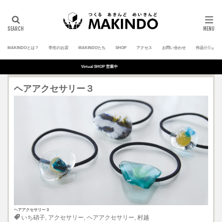
MAKINDOとは？
学生のお店
MAKINDOたち
SHOP
アクセス
お問い合わせ
作品分類
Virtual SHOP 営業中
ヘアアクセサリー３
ヘアアクセサリー３
いち硝子
,
アクセサリー
,
ヘアアクセサリー
,
村越