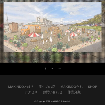
MAKINDOとは？
学生のお店
MAKINDOたち
SHOP
アクセス
お問い合わせ
作品分類
© Copyright 2021 MAKINDO & fkmt-lab.