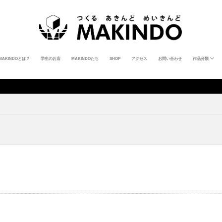
MAKINDOとは？
学生のお店
MAKINDOたち
SHOP
アクセス
お問い合わせ
作品分類
ポストカード
ステッカー
ZINE
キーホルダー
バッジ
アクセサリー
キャンドル
写真
食器
トートバッグ
Tシャツ
パーカー
筆記具
絵画
置物
教材
タロット
カードゲーム
Virtual 