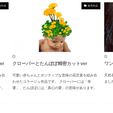
売作品
販売作品
er
クローバーとたんぽぽ精密カットver
ワ
み合
可愛い赤ちゃんとポジティブな意味の花言葉を組み合
天然
わせたコラージュ作品です。 クローバーには「幸
まし
す。
運」、たんぽぽには「真心の愛」の意味があります。