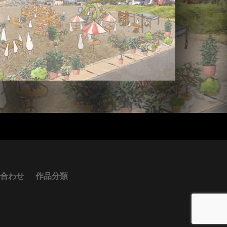
合わせ
作品分類