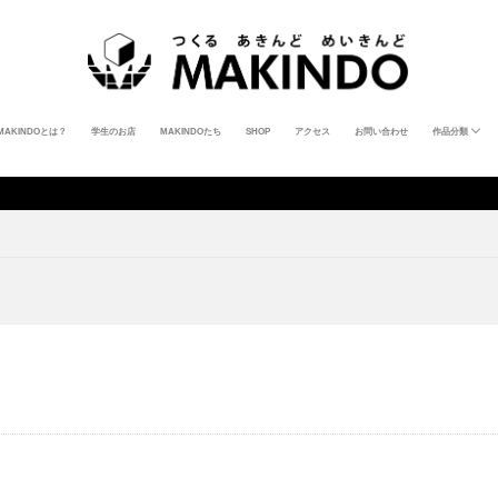
MAKINDOとは？
学生のお店
MAKINDOたち
SHOP
アクセス
お問い合わせ
作品分類
ポストカード
ステッカー
ZINE
キーホルダー
バッジ
アクセサリー
キャンドル
写真
食器
トートバッグ
Tシャツ
パーカー
筆記具
絵画
置物
教材
タロット
カードゲーム