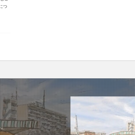
につ
です。