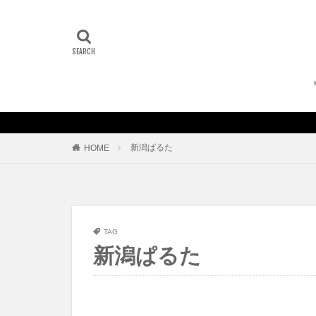
新潟ぱるた
HOME
TAG
新潟ぱるた