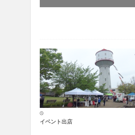
イベント出店