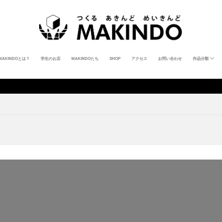
MAKINDOとは？
学生のお店
MAKINDOたち
SHOP
アクセス
お問い合わせ
作品分類
ポストカード
ステッカー
ZINE
キーホルダー
バッジ
アクセサリー
キャンドル
写真
食器
トートバッグ
Tシャツ
パーカー
筆記具
絵画
置物
教材
タロット
カードゲーム