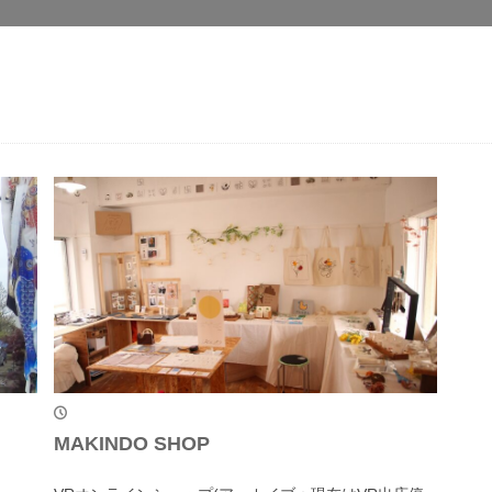
MAKINDO SHOP