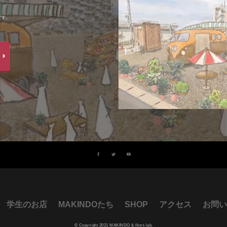
です。
学生のお店
MAKINDOたち
SHOP
アクセス
お問い
© Copyright 2021 MAKINDO & fkmt-lab.