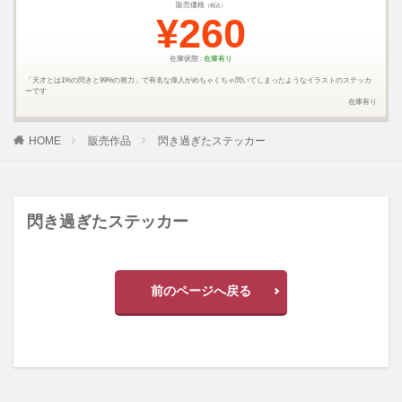
販売価格
（税込）
¥260
在庫状態 :
在庫有り
「天才とは1%の閃きと99%の努力」で有名な偉人がめちゃくちゃ閃いてしまったようなイラストのステッカ
ーです
在庫有り
HOME
販売作品
閃き過ぎたステッカー
閃き過ぎたステッカー
前のページへ戻る