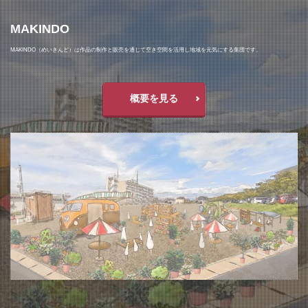
MAKINDO
MAKINDO（めいきんど）は作品の制作と販売を通じて空き空間を活用し地域を元気にする集団です。
概要を見る