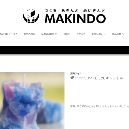
MAKINDOとは？
学生のお店
MAKINDOたち
SHOP
アクセス
お問い合わせ
作品分類
ポストカード
ステッカー
ZINE
キーホルダー
バッジ
アクセサリー
キャンドル
写真
食器
トートバッグ
Tシャツ
パーカー
筆記具
絵画
置物
教材
タロット
カードゲーム
深海アイス
nemos
,
アベモモカ
,
キャンドル
深海に漂う鉱石のような美しい氷たちをイメージしてい