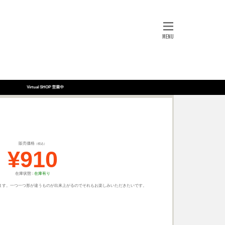
Virtual SHOP 営業中
販売価格
（税込）
¥910
在庫状態 :
在庫有り
ます。一つ一つ形が違うものが出来上がるのでそれもお楽しみいただきたいです。